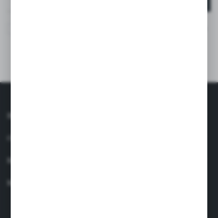
Wyrażam zgodę na otrzymywanie drogą elektroniczną na
wskazany przeze mnie adres e-mail informacji
dotyczących usług świadczonych przez Administratora.
Zgoda może zostać cofnięta w każdym czasie. *
INFORMACJE
OBSŁUGA KLIENTA
MOJE KONTO
MASZ PYTANIE?