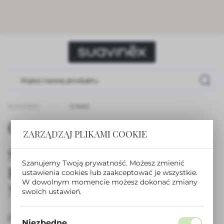
USTAWIENIA REGIONALNE
Lokalizacja
Polska
Język
polski
SUAVINEX
O NAS
Waluta
O nas
Polski złoty (PLN)
ZARZĄDZAJ PLIKAMI COOKIE
ŚWIAT AKCESORIÓW
ZAPISZ
Szanujemy Twoją prywatność. Możesz zmienić
PREMIUM DLA
ustawienia cookies lub zaakceptować je wszystkie.
W dowolnym momencie możesz dokonać zmiany
NAJMŁODSZYCH
swoich ustawień.
Od 1983 roku jesteśmy firmą, która specjalizuje się
Niezbędne