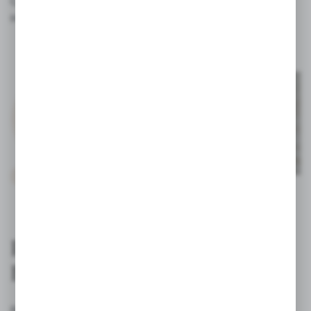
Cristiano Ronaldo, Shakira i Pique, czy
Hiszpańska Rodzina Królewska i wielu innych.
PO PIERWSZE JAKOŚĆ I
BEZPIECZEŃSTWO
Posiadamy certyfikat Aenor zgodnie z normą UNE-