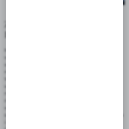
Z MYŚLĄ O MALUCHACH I
ICH RODZICACH
Nasze produkty wytwarzamy z miłością i troską,
wierzymy w każdy produkt, który oddajemy
w Wasze ręce. Jakość i bezpieczeństwo są
najważniejszymi cechami naszych produktów.
Wiemy, że kiedy stajesz się rodzicem, wkraczasz
w zupełnie inny wymiar, w którym na świecie
nie ma nic ważniejszego niż Twoje dziecko. Dlatego
naszym celem jest zagwarantowanie i pomoc Ci
w zapewnieniu dziecku dobrego
samopoczucia, a wraz z nim Twojego spokoju ducha
i szczęścia. Zaufali nam tacy znani rodzice jak