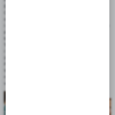
EN ISO 9001: 2000 i jesteśmy członkami European
Committee for Child Use and Care Articles,
organu odpowiedzialnego za opracowywanie
i aktualizację przepisów dotyczących produktów do
pielęgnacji dzieci. Wszystkie smoczki naszych
butelek i smoczków są zalecane przez Hiszpańskie
Towarzystwo Stomatologii Dziecięcej (SEOP)
i Stowarzyszenie Włoskich Specjalistów Ortodoncji
(ASIO)
Ponieważ jakość naszych produktów oznacza dla
Was - rodziców spokój ducha, Wasze zaufanie do
naszej marki jest dla nas największym
wyróżnieniem.