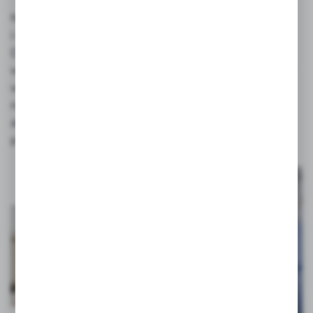
Naszą misją jest sprawienie, aby życie niemowląt
i małych dzieci było łatwiejsze i przyjemniejsze.
Dlatego też stworzyliśmy serię produktów
wspomagających karmienie piersią, pomagających
w trudnym czasie ząbkowania, stymulujących
rozwój psychomotoryczny niemowląt,
akcesoriów do karmienia, kosmetyków dla
przyszłych i obecnych mam oraz dzieci.