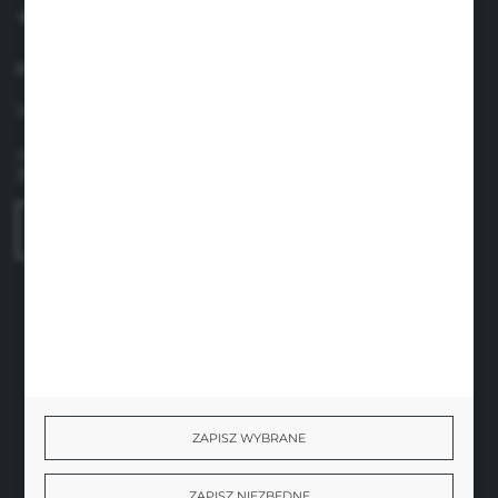
+48 660 438 208
pon.-pt. 8.00-17.00
info@suavinex.com.pl
ul. Sobieskiego 1/2,
31-136 Kraków
FORMULARZ KONTAKTOWY
BEZPIECZNE PŁATNOŚCI
ZAPISZ WYBRANE
SZYBKA DOSTAWA
ZAPISZ NIEZBĘDNE