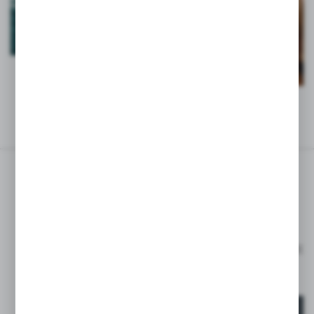
ZAPISZ SIĘ DO
NEWSLETTERA
ZAPISZ SIĘ I OTRZYMAJ RABAT -15% NA PIERWSZE
ZAKUPY*
*DOTYCZY TYLKO KLIENTÓW INDYWIDUALNYCH
ZAPISZ SIĘ