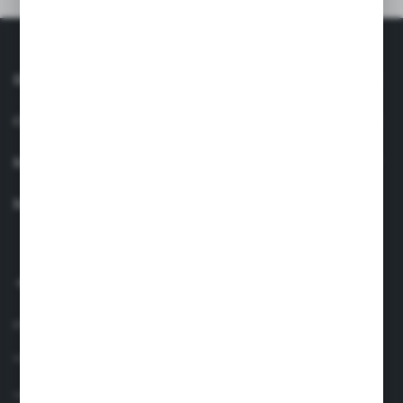
INFORMACJE
OBSŁUGA KLIENTA
MOJE KONTO
MASZ PYTANIE?
+48 660 438 208
pon.-pt. 8.00-17.00
info@suavinex.com.pl
ul. Sobieskiego 1/2,