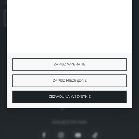
31-136 Kraków
FORMULARZ KONTAKTOWY
BEZPIECZNE PŁATNOŚCI
ZAPISZ WYBRANE
ZAPISZ NIEZBĘDNE
SZYBKA DOSTAWA
ZEZWÓL NA WSZYSTKIE
DOŁĄCZ DO NAS