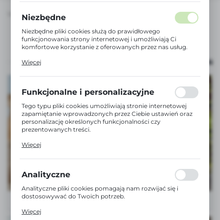
SUAVINEX
KOLEKCJE
Niezbędne
Niezbędne pliki cookies służą do prawidłowego
funkcjonowania strony internetowej i umożliwiają Ci
komfortowe korzystanie z oferowanych przez nas usług.
Pliki cookies odpowiadają na podejmowane przez Ciebie
Dłuższy tekst SEO dla Google.
ROZWIŃ
Więcej
działania w celu m.in. dostosowania Twoich ustawień
preferencji prywatności, logowania czy wypełniania
formularzy. Dzięki plikom cookies strona, z której
korzystasz, może działać bez zakłóceń.
Funkcjonalne i personalizacyjne
Tego typu pliki cookies umożliwiają stronie internetowej
zapamiętanie wprowadzonych przez Ciebie ustawień oraz
personalizację określonych funkcjonalności czy
prezentowanych treści.
Dzięki tym plikom cookies możemy zapewnić Ci większy
Więcej
komfort korzystania z funkcjonalności naszej strony
poprzez dopasowanie jej do Twoich indywidualnych
preferencji. Wyrażenie zgody na funkcjonalne i
personalizacyjne pliki cookies gwarantuje dostępność
Analityczne
większej ilości funkcji na stronie.
Analityczne pliki cookies pomagają nam rozwijać się i
dostosowywać do Twoich potrzeb.
Cookies analityczne pozwalają na uzyskanie informacji w
Więcej
zakresie wykorzystywania witryny internetowej, miejsca