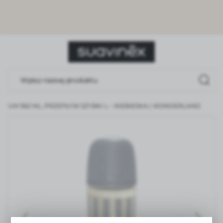
USTAWIENIA REGIONALNE
Lokalizacja
Polska
Język
polski
MIUM 360 ML, PRZEPŁYW SZYBKI L – NIEBIESKA | WONDERLAND
Waluta
Polski złoty (PLN)
ZAPISZ