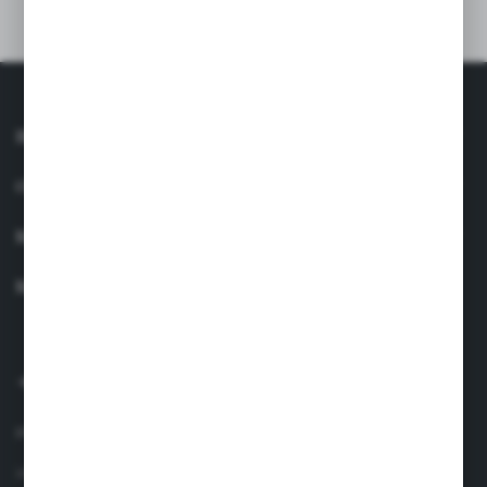
Zgoda może zostać cofnięta w każdym czasie. *
INFORMACJE
OBSŁUGA KLIENTA
MOJE KONTO
MASZ PYTANIE?
+48 660 438 208
pon.-pt. 8.00-17.00
info@suavinex.com.pl