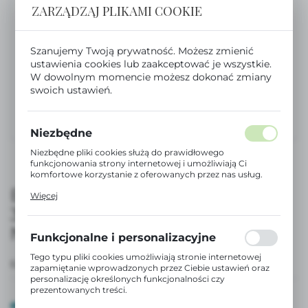
ZARZĄDZAJ PLIKAMI COOKIE
Szanujemy Twoją prywatność. Możesz zmienić
ustawienia cookies lub zaakceptować je wszystkie.
W dowolnym momencie możesz dokonać zmiany
swoich ustawień.
Niezbędne
Niezbędne pliki cookies służą do prawidłowego
funkcjonowania strony internetowej i umożliwiają Ci
komfortowe korzystanie z oferowanych przez nas usług.
Pliki cookies odpowiadają na podejmowane przez Ciebie
BUTELKA SX PRO PREMIUM
Więcej
działania w celu m.in. dostosowania Twoich ustawień
360 ML, PRZEPŁYW SZYBKI L –
preferencji prywatności, logowania czy wypełniania
formularzy. Dzięki plikom cookies strona, z której
NIEBIESKA | WONDERLAND
korzystasz, może działać bez zakłóceń.
Funkcjonalne i personalizacyjne
Tego typu pliki cookies umożliwiają stronie internetowej
EAN:
8426420900973
zapamiętanie wprowadzonych przez Ciebie ustawień oraz
personalizację określonych funkcjonalności czy
prezentowanych treści.
Dzięki tym plikom cookies możemy zapewnić Ci większy
DOSTĘPNY