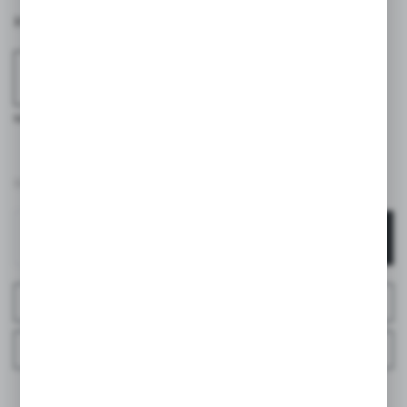
KOLOR
NIEBIESKI
NIEBIESKI LIBERTY
RÓŻOWY
61,90 PLN
BRUTTO:
DODAJ DO KOSZYKA
ZAPYTAJ O PRODUKT
ZAPYTAJ TELEFONICZNIE
DO ULUBIONYCH