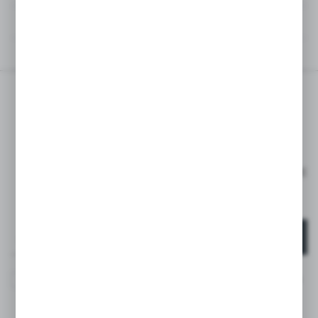
OPINIE
POWIĄZANE PRODUKTY
ZAPISZ SIĘ DO
NEWSLETTERA
ZAPISZ SIĘ I OTRZYMAJ RABAT -15% NA PIERWSZE
ZAKUPY*
*DOTYCZY TYLKO KLIENTÓW INDYWIDUALNYCH
ZAPISZ SIĘ
Wyrażam zgodę na otrzymywanie drogą elektroniczną na
wskazany przeze mnie adres e-mail informacji
dotyczących usług świadczonych przez Administratora.