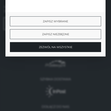
ul. Sobieskiego 1/2,
31-136 Kraków
ZAPISZ WYBRANE
FORMULARZ KONTAKTOWY
ZAPISZ NIEZBĘDNE
ZEZWÓL NA WSZYSTKIE
BEZPIECZNE PŁATNOŚCI
SZYBKA DOSTAWA
DOŁĄCZ DO NAS