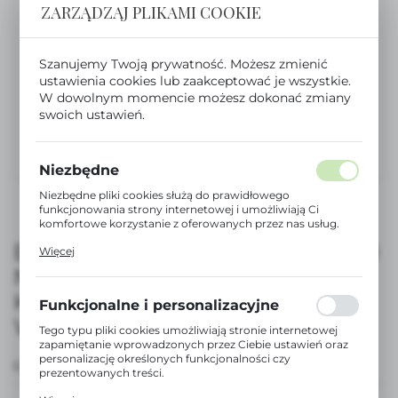
ZARZĄDZAJ PLIKAMI COOKIE
Szanujemy Twoją prywatność. Możesz zmienić
ustawienia cookies lub zaakceptować je wszystkie.
W dowolnym momencie możesz dokonać zmiany
swoich ustawień.
Niezbędne
Niezbędne pliki cookies służą do prawidłowego
funkcjonowania strony internetowej i umożliwiają Ci
komfortowe korzystanie z oferowanych przez nas usług.
Pliki cookies odpowiadają na podejmowane przez Ciebie
BUTELKA SZKLANA SX PRO 120
Więcej
działania w celu m.in. dostosowania Twoich ustawień
ML, PRZEPŁYW WOLNY S –
preferencji prywatności, logowania czy wypełniania
formularzy. Dzięki plikom cookies strona, z której
KRÓLICZEK ZIELONY |
korzystasz, może działać bez zakłóceń.
Funkcjonalne i personalizacyjne
WONDERLAND
Tego typu pliki cookies umożliwiają stronie internetowej
zapamiętanie wprowadzonych przez Ciebie ustawień oraz
personalizację określonych funkcjonalności czy
EAN:
8426420907682
prezentowanych treści.
Dzięki tym plikom cookies możemy zapewnić Ci większy