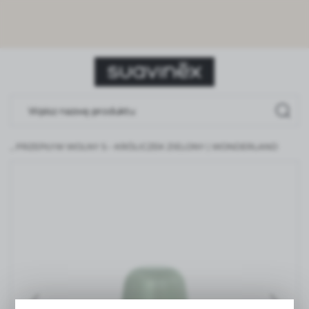
USTAWIENIA REGIONALNE
Lokalizacja
Polska
Język
polski
 ML, PRZEPŁYW WOLNY S – KRÓLICZEK ZIELONY | WONDERLAND
Waluta
Polski złoty (PLN)
ZAPISZ