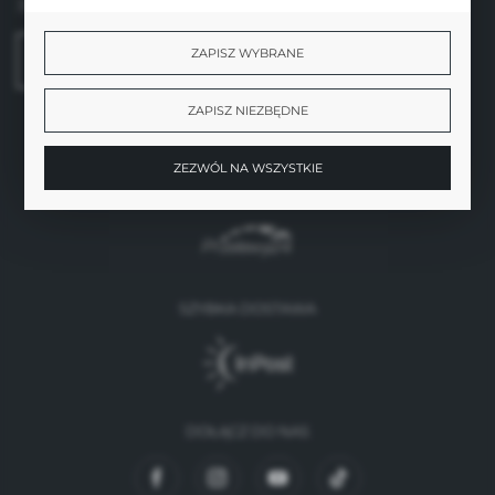
31-136 Kraków
ZAPISZ WYBRANE
FORMULARZ KONTAKTOWY
ZAPISZ NIEZBĘDNE
ZEZWÓL NA WSZYSTKIE
BEZPIECZNE PŁATNOŚCI
SZYBKA DOSTAWA
DOŁĄCZ DO NAS