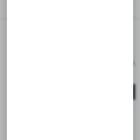
OPINIE
ZAPISZ SIĘ DO
NEWSLETTERA
ZAPISZ SIĘ I OTRZYMAJ RABAT -15% NA PIERWSZE
ZAKUPY*
*DOTYCZY TYLKO KLIENTÓW INDYWIDUALNYCH
ZAPISZ SIĘ
Wyrażam zgodę na otrzymywanie drogą elektroniczną na
wskazany przeze mnie adres e-mail informacji
dotyczących usług świadczonych przez Administratora.
Zgoda może zostać cofnięta w każdym czasie. *