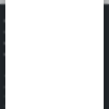
INFORMACJE
OBSŁUGA KLIENTA
MOJE KONTO
MASZ PYTANIE?
+48 660 438 208
pon.-pt. 8.00-17.00
info@suavinex.com.pl
ul. Sobieskiego 1/2,