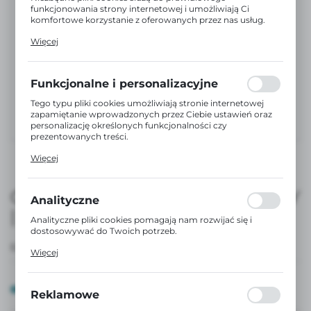
funkcjonowania strony internetowej i umożliwiają Ci
komfortowe korzystanie z oferowanych przez nas usług.
Pliki cookies odpowiadają na podejmowane przez Ciebie
Więcej
działania w celu m.in. dostosowania Twoich ustawień
preferencji prywatności, logowania czy wypełniania
formularzy. Dzięki plikom cookies strona, z której
korzystasz, może działać bez zakłóceń.
Funkcjonalne i personalizacyjne
Tego typu pliki cookies umożliwiają stronie internetowej
zapamiętanie wprowadzonych przez Ciebie ustawień oraz
personalizację określonych funkcjonalności czy
prezentowanych treści.
Dzięki tym plikom cookies możemy zapewnić Ci większy
Więcej
komfort korzystania z funkcjonalności naszej strony
poprzez dopasowanie jej do Twoich indywidualnych
preferencji. Wyrażenie zgody na funkcjonalne i
GRYZAK KRÓLICZEK - RÓŻOWY
personalizacyjne pliki cookies gwarantuje dostępność
Analityczne
większej ilości funkcji na stronie.
| WONDERLAND
Analityczne pliki cookies pomagają nam rozwijać się i
dostosowywać do Twoich potrzeb.
Cookies analityczne pozwalają na uzyskanie informacji w
EAN:
8426420907422
Więcej
zakresie wykorzystywania witryny internetowej, miejsca
oraz częstotliwości, z jaką odwiedzane są nasze serwisy
www. Dane pozwalają nam na ocenę naszych serwisów
DOSTĘPNY
internetowych pod względem ich popularności wśród
Reklamowe
użytkowników. Zgromadzone informacje są przetwarzane