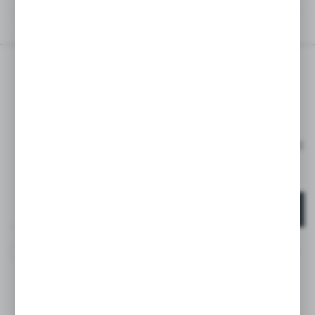
OPINIE
ZAPISZ SIĘ DO
NEWSLETTERA
ZAPISZ SIĘ I OTRZYMAJ RABAT -15% NA PIERWSZE
ZAKUPY*
*DOTYCZY TYLKO KLIENTÓW INDYWIDUALNYCH
ZAPISZ SIĘ
Wyrażam zgodę na otrzymywanie drogą elektroniczną na
wskazany przeze mnie adres e-mail informacji
dotyczących usług świadczonych przez Administratora.
Zgoda może zostać cofnięta w każdym czasie. *