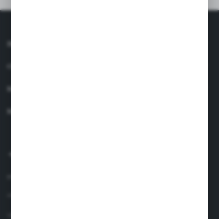
INFORMACJE
OBSŁUGA KLIENTA
MOJE KONTO
MASZ PYTANIE?
+48 660 438 208
pon.-pt. 8.00-17.00
info@suavinex.com.pl
ul. Sobieskiego 1/2,