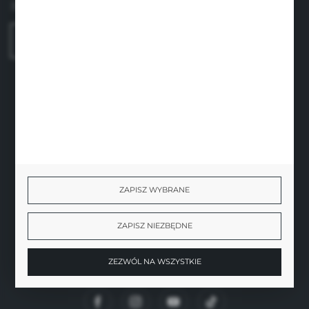
31-136 Kraków
FORMULARZ KONTAKTOWY
BEZPIECZNE PŁATNOŚCI
ZAPISZ WYBRANE
SZYBKA DOSTAWA
ZAPISZ NIEZBĘDNE
ZEZWÓL NA WSZYSTKIE
DOŁĄCZ DO NAS