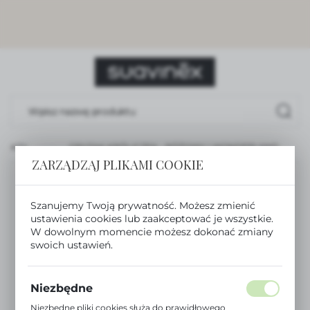
USTAWIENIA REGIONALNE
Lokalizacja
Polska
Język
polski
DUKTY
GRYZAK KRÓLICZEK - RÓŻOWY | WONDERLAND
Waluta
ZARZĄDZAJ PLIKAMI COOKIE
Polski złoty (PLN)
Szanujemy Twoją prywatność. Możesz zmienić
ZAPISZ
ustawienia cookies lub zaakceptować je wszystkie.
W dowolnym momencie możesz dokonać zmiany
swoich ustawień.
Niezbędne
Niezbędne pliki cookies służą do prawidłowego