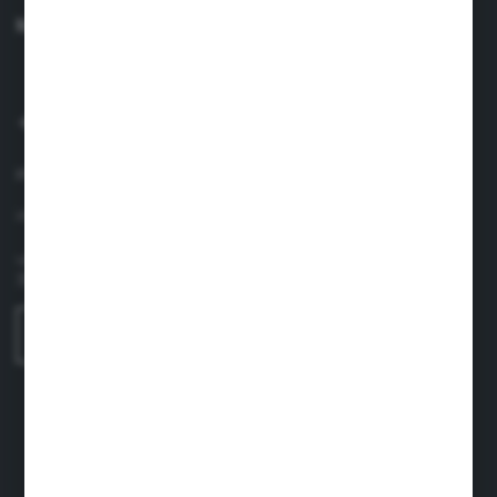
MASZ PYTANIE?
+48 660 438 208
pon.-pt. 8.00-17.00
info@suavinex.com.pl
ul. Sobieskiego 1/2,
31-136 Kraków
FORMULARZ KONTAKTOWY
BEZPIECZNE PŁATNOŚCI