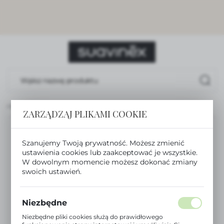
USTAWIENIA REGIONALNE
Lokalizacja
Polska
Język
polski
 DO SMOCZKA Z TASIEMKĄ - CIEMNNONIEBIESKI | WONDERLAND
Waluta
ZARZĄDZAJ PLIKAMI COOKIE
Polski złoty (PLN)
Szanujemy Twoją prywatność. Możesz zmienić
ustawienia cookies lub zaakceptować je wszystkie.
ZAPISZ
W dowolnym momencie możesz dokonać zmiany
swoich ustawień.
Niezbędne
Niezbędne pliki cookies służą do prawidłowego