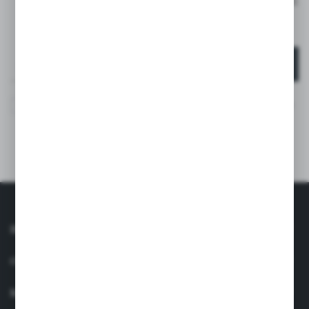
ZAPISZ SIĘ I OTRZYMAJ RABAT -15% NA PIERWSZE
ZAKUPY*
*DOTYCZY TYLKO KLIENTÓW INDYWIDUALNYCH
ZAPISZ SIĘ
Wyrażam zgodę na otrzymywanie drogą elektroniczną na
wskazany przeze mnie adres e-mail informacji
dotyczących usług świadczonych przez Administratora.
Zgoda może zostać cofnięta w każdym czasie. *
INFORMACJE
OBSŁUGA KLIENTA
MOJE KONTO