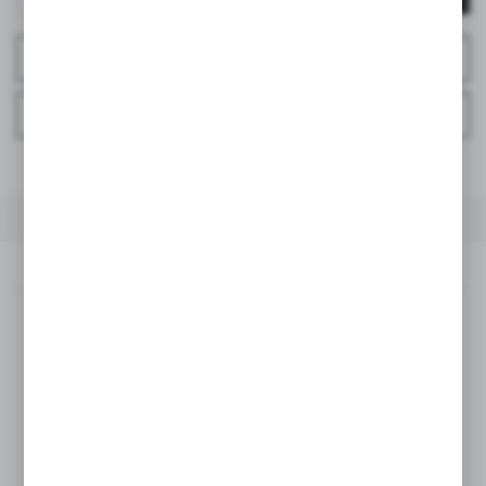
ZAPYTAJ O PRODUKT
ZAPYTAJ TELEFONICZNIE
DO ULUBIONYCH
OPIS PRODUKTU
DANE TECHNICZNE
OPINIE
OPIS PRODUKTU
Stylowy i praktyczny
klips do smoczka z tasiemką
z kolekcji
Wonderland
to niezastąpiony dodatek
w wyprawce każdego maluszka. Wykonany z miękkiej
bawełny i wyposażony w
silikonowy dysk
,
bezpiecznie
mocuje się do ubranka dziecka, zapobiegając zgubieniu
smoczka.