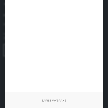
+48 660 438 208
pon.-pt. 8.00-17.00
info@suavinex.com.pl
ul. Sobieskiego 1/2,
31-136 Kraków
FORMULARZ KONTAKTOWY
BEZPIECZNE PŁATNOŚCI
ZAPISZ WYBRANE
SZYBKA DOSTAWA