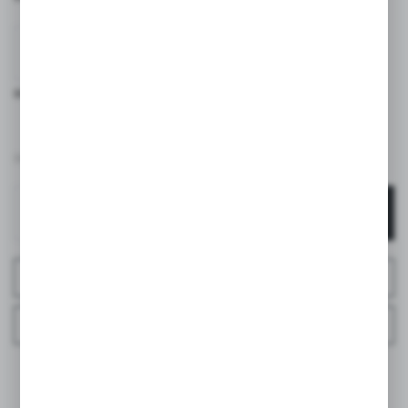
BEŻOWY
NIEBIESKI
RÓŻOWY
39,00 PLN
BRUTTO:
DODAJ DO KOSZYKA
ZAPYTAJ O PRODUKT
ZAPYTAJ TELEFONICZNIE
DO ULUBIONYCH
INFORMACJE O PRODUCENCIE