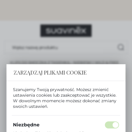
USTAWIENIA REGIONALNE
Lokalizacja
Polska
Język
polski
KLIPS DO SMOCZKA Z TASIEMKĄ – NIEBIESKI | WILD & FREE
Waluta
Polski złoty (PLN)
ZARZĄDZAJ PLIKAMI COOKIE
NOWOŚĆ
Szanujemy Twoją prywatność. Możesz zmienić
ZAPISZ
ustawienia cookies lub zaakceptować je wszystkie.
W dowolnym momencie możesz dokonać zmiany
swoich ustawień.
Niezbędne