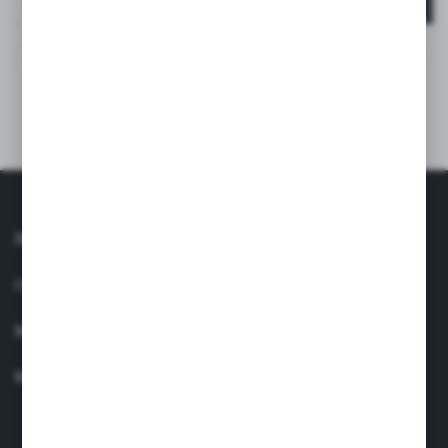
Wyrażam zgodę na otrzymywanie drogą elektroniczną na
wskazany przeze mnie adres e-mail informacji
dotyczących usług świadczonych przez Administratora.
Zgoda może zostać cofnięta w każdym czasie. *
INFORMACJE
OBSŁUGA KLIENTA
MOJE KONTO
MASZ PYTANIE?