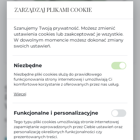
ZARZĄDZAJ PLIKAMI COOKIE
Szanujemy Twoją prywatność. Możesz zmienić
ustawienia cookies lub zaakceptować je wszystkie.
W dowolnym momencie możesz dokonać zmiany
swoich ustawień.
Niezbędne
Niezbędne pliki cookies służą do prawidłowego
funkcjonowania strony internetowej i umożliwiają Ci
komfortowe korzystanie z oferowanych przez nas usług.
SMOCZEK FIZJOLOGICZNY SX
Pliki cookies odpowiadają na podejmowane przez Ciebie
Więcej
PRO 0-6M - ZIELONY |
działania w celu m.in. dostosowania Twoich ustawień
preferencji prywatności, logowania czy wypełniania
WONDERLAND
formularzy. Dzięki plikom cookies strona, z której
korzystasz, może działać bez zakłóceń.
Funkcjonalne i personalizacyjne
EAN:
8426420907866
Tego typu pliki cookies umożliwiają stronie internetowej
zapamiętanie wprowadzonych przez Ciebie ustawień oraz
personalizację określonych funkcjonalności czy
prezentowanych treści.
DOSTĘPNY