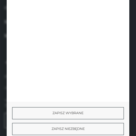
OBSŁUGA KLIENTA
MOJE KONTO
MASZ PYTANIE?
+48 660 438 208
pon.-pt. 8.00-17.00
info@suavinex.com.pl
ul. Sobieskiego 1/2,
31-136 Kraków
ZAPISZ WYBRANE
FORMULARZ KONTAKTOWY
ZAPISZ NIEZBĘDNE