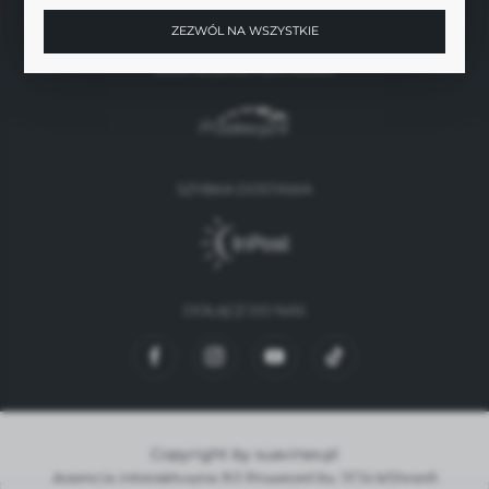
ZEZWÓL NA WSZYSTKIE
BEZPIECZNE PŁATNOŚCI
SZYBKA DOSTAWA
DOŁĄCZ DO NAS
Copyright by suavinex.pl
Agencja interaktywna
[ti]
Powered by
2ClickShop®