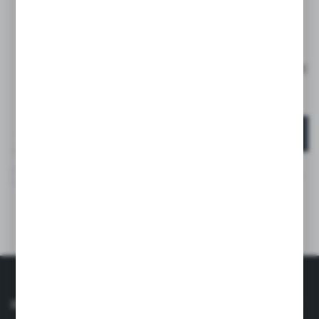
ZAPISZ SIĘ DO
NEWSLETTERA
ZAPISZ SIĘ I OTRZYMAJ RABAT -15% NA PIERWSZE
ZAKUPY*
*DOTYCZY TYLKO KLIENTÓW INDYWIDUALNYCH
ZAPISZ SIĘ
Wyrażam zgodę na otrzymywanie drogą elektroniczną na
wskazany przeze mnie adres e-mail informacji
dotyczących usług świadczonych przez Administratora.
Zgoda może zostać cofnięta w każdym czasie. *
INFORMACJE