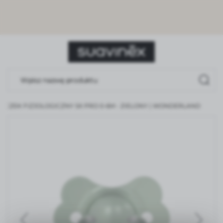
USTAWIENIA REGIONALNE
Lokalizacja
Polska
Język
polski
OCZEK FIZJOLOGICZNY SX PRO 0-6M - ZIELONY | WONDERLAND
Waluta
Polski złoty (PLN)
ZAPISZ