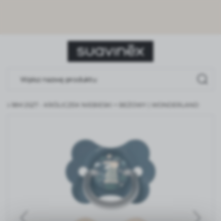
USTAWIENIA REGIONALNE
Lokalizacja
Polska
Język
polski
 6-18M 2SZT - KRÓLICZEK NIEBIESKI + BEŻOWY | WONDERLAND
Waluta
Polski złoty (PLN)
ZAPISZ