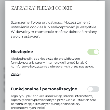
ZARZĄDZAJ PLIKAMI COOKIE
Szanujemy Twoją prywatność. Możesz zmienić
ustawienia cookies lub zaakceptować je wszystkie.
W dowolnym momencie możesz dokonać zmiany
swoich ustawień.
Niezbędne
Niezbędne pliki cookies służą do prawidłowego
funkcjonowania strony internetowej i umożliwiają Ci
komfortowe korzystanie z oferowanych przez nas usług.
SMOCZEK FIZJOLOGICZNY SX
Pliki cookies odpowiadają na podejmowane przez Ciebie
Więcej
PRO 6-18M 2SZT - KRÓLICZEK
działania w celu m.in. dostosowania Twoich ustawień
preferencji prywatności, logowania czy wypełniania
NIEBIESKI + BEŻOWY |
formularzy. Dzięki plikom cookies strona, z której
korzystasz, może działać bez zakłóceń.
WONDERLAND
Funkcjonalne i personalizacyjne
Tego typu pliki cookies umożliwiają stronie internetowej
zapamiętanie wprowadzonych przez Ciebie ustawień oraz
EAN:
8426420908481
personalizację określonych funkcjonalności czy
prezentowanych treści.