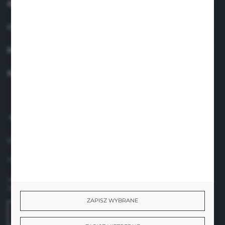
INFORMACJE
OBSŁUGA KLIENTA
MOJE KONTO
MASZ PYTANIE?
+48 660 438 208
pon.-pt. 8.00-17.00
info@suavinex.com.pl
ul. Sobieskiego 1/2,
31-136 Kraków
ZAPISZ WYBRANE
FORMULARZ KONTAKTOWY