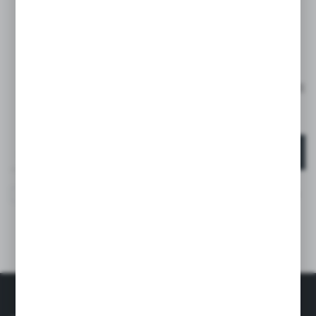
ZAPISZ SIĘ DO
NEWSLETTERA
ZAPISZ SIĘ I OTRZYMAJ RABAT -15% NA PIERWSZE
ZAKUPY*
*DOTYCZY TYLKO KLIENTÓW INDYWIDUALNYCH
ZAPISZ SIĘ
Wyrażam zgodę na otrzymywanie drogą elektroniczną na
wskazany przeze mnie adres e-mail informacji
dotyczących usług świadczonych przez Administratora.
Zgoda może zostać cofnięta w każdym czasie. *