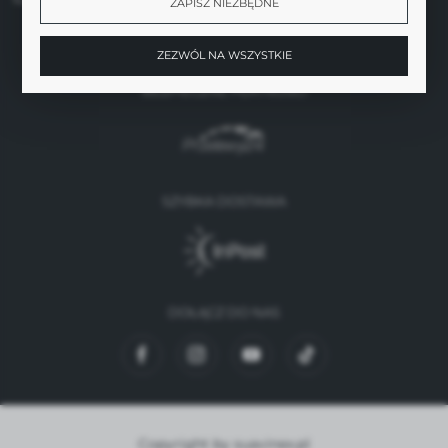
ZAPISZ NIEZBĘDNE
ZEZWÓL NA WSZYSTKIE
BEZPIECZNE PŁATNOŚCI
SZYBKA DOSTAWA
DOŁĄCZ DO NAS
Copyright by suavinex.pl