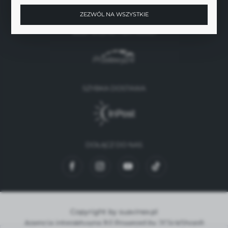
ZEZWÓL NA WSZYSTKIE
BEZPIECZNE PŁATNOŚCI
SZYBKA DOSTAWA
DOŁĄCZ DO NAS
Copyright by suavinex.pl
Agencja interaktywna
[ti]
Powered by
2ClickShop®