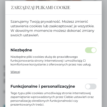
ZARZĄDZAJ PLIKAMI COOKIE
Szanujemy Twoją prywatność. Możesz zmienić
ustawienia cookies lub zaakceptować je wszystkie.
W dowolnym momencie możesz dokonać zmiany
swoich ustawień.
Niezbędne
Niezbędne pliki cookies służą do prawidłowego
funkcjonowania strony internetowej i umożliwiają Ci
komfortowe korzystanie z oferowanych przez nas usług.
SMOCZEK FIZJOLOGICZNY SX
Pliki cookies odpowiadają na podejmowane przez Ciebie
Więcej
PRO 6-18M - KRÓLICZEK
działania w celu m.in. dostosowania Twoich ustawień
preferencji prywatności, logowania czy wypełniania
RÓŻOWY | WONDERLAND
formularzy. Dzięki plikom cookies strona, z której
korzystasz, może działać bez zakłóceń.
Funkcjonalne i personalizacyjne
EAN:
8426420907910
Tego typu pliki cookies umożliwiają stronie internetowej
zapamiętanie wprowadzonych przez Ciebie ustawień oraz
personalizację określonych funkcjonalności czy
prezentowanych treści.
DOSTĘPNY