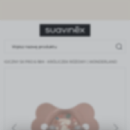
USTAWIENIA REGIONALNE
Lokalizacja
Polska
Język
polski
LOGICZNY SX PRO 6-18M - KRÓLICZEK RÓŻOWY | WONDERLAND
Waluta
Polski złoty (PLN)
ZAPISZ