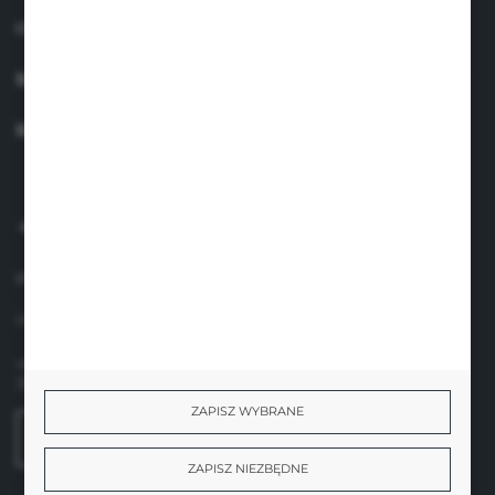
OBSŁUGA KLIENTA
MOJE KONTO
MASZ PYTANIE?
+48 660 438 208
pon.-pt. 8.00-17.00
info@suavinex.com.pl
ul. Sobieskiego 1/2,
31-136 Kraków
ZAPISZ WYBRANE
FORMULARZ KONTAKTOWY
ZAPISZ NIEZBĘDNE