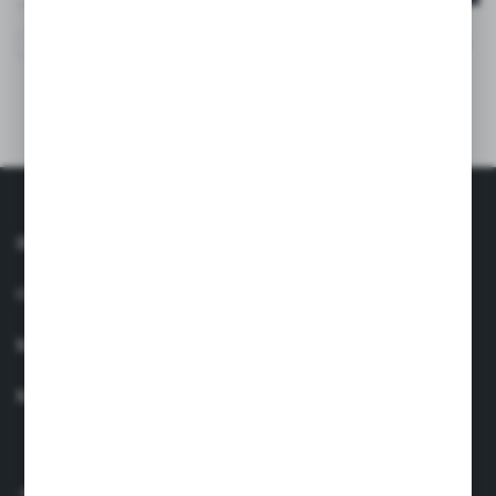
Wyrażam zgodę na otrzymywanie drogą elektroniczną na
wskazany przeze mnie adres e-mail informacji
dotyczących usług świadczonych przez Administratora.
Zgoda może zostać cofnięta w każdym czasie. *
INFORMACJE
OBSŁUGA KLIENTA
MOJE KONTO
MASZ PYTANIE?
+48 660 438 208