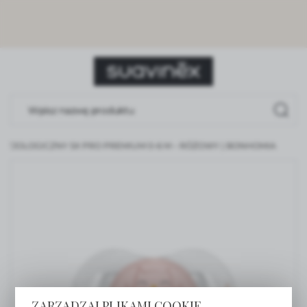
USTAWIENIA REGIONALNE
Lokalizacja
Polska
Język
polski
FIZJOLOGICZNY SX PRO PREMIUM 0-6 M – RÓŻOWY | BONHOMIA
Waluta
Polski złoty (PLN)
ZAPISZ
ZARZĄDZAJ PLIKAMI COOKIE