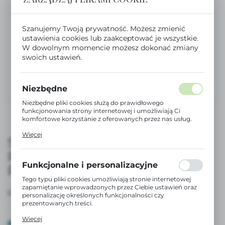
Szanujemy Twoją prywatność. Możesz zmienić
ustawienia cookies lub zaakceptować je wszystkie.
W dowolnym momencie możesz dokonać zmiany
swoich ustawień.
Niezbędne
Niezbędne pliki cookies służą do prawidłowego
funkcjonowania strony internetowej i umożliwiają Ci
komfortowe korzystanie z oferowanych przez nas usług.
Pliki cookies odpowiadają na podejmowane przez Ciebie
Więcej
działania w celu m.in. dostosowania Twoich ustawień
SMOCZEK FIZJOLOGICZNY SX
preferencji prywatności, logowania czy wypełniania
PRO PREMIUM 0-6 M –
formularzy. Dzięki plikom cookies strona, z której
korzystasz, może działać bez zakłóceń.
Funkcjonalne i personalizacyjne
RÓŻOWY | BONHOMIA
Tego typu pliki cookies umożliwiają stronie internetowej
zapamiętanie wprowadzonych przez Ciebie ustawień oraz
EAN:
8426420079648
personalizację określonych funkcjonalności czy
prezentowanych treści.
Dzięki tym plikom cookies możemy zapewnić Ci większy
Więcej
komfort korzystania z funkcjonalności naszej strony
DOSTĘPNY