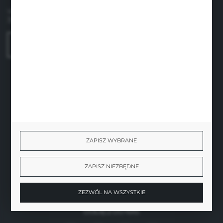
ul. Sobieskiego 1/2,
31-136 Kraków
FORMULARZ KONTAKTOWY
BEZPIECZNE PŁATNOŚCI
ZAPISZ WYBRANE
SZYBKA DOSTAWA
ZAPISZ NIEZBĘDNE
ZEZWÓL NA WSZYSTKIE
DOŁĄCZ DO NAS