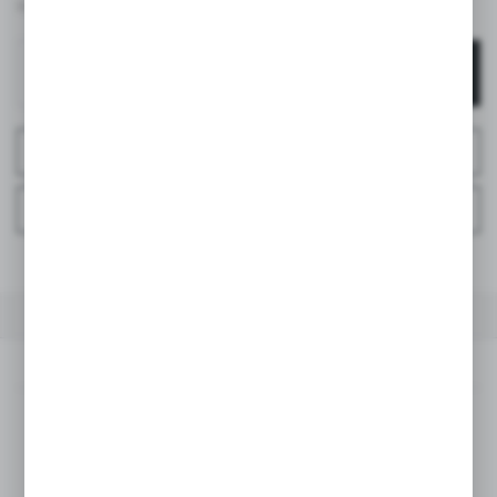
BRUTTO:
DODAJ DO KOSZYKA
ZAPYTAJ O PRODUKT
ZAPYTAJ TELEFONICZNIE
DO ULUBIONYCH
OPIS PRODUKTU
DANE TECHNICZNE
OPINIE
OPIS PRODUKTU
Zestaw startowy Wonderland dla noworodka –
idealny prezent dla mamy i dziecka