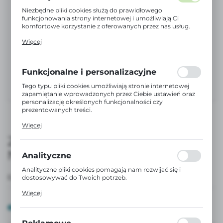
Niezbędne pliki cookies służą do prawidłowego
funkcjonowania strony internetowej i umożliwiają Ci
komfortowe korzystanie z oferowanych przez nas usług.
Pliki cookies odpowiadają na podejmowane przez Ciebie
Więcej
działania w celu m.in. dostosowania Twoich ustawień
preferencji prywatności, logowania czy wypełniania
formularzy. Dzięki plikom cookies strona, z której
korzystasz, może działać bez zakłóceń.
Funkcjonalne i personalizacyjne
Tego typu pliki cookies umożliwiają stronie internetowej
zapamiętanie wprowadzonych przez Ciebie ustawień oraz
personalizację określonych funkcjonalności czy
prezentowanych treści.
Dzięki tym plikom cookies możemy zapewnić Ci większy
Więcej
komfort korzystania z funkcjonalności naszej strony
poprzez dopasowanie jej do Twoich indywidualnych
ZESTAW STARTOWY -
preferencji. Wyrażenie zgody na funkcjonalne i
NIEBIESKI | WONDERLAND
personalizacyjne pliki cookies gwarantuje dostępność
Analityczne
większej ilości funkcji na stronie.
Analityczne pliki cookies pomagają nam rozwijać się i
EAN:
8426420901390
dostosowywać do Twoich potrzeb.
Cookies analityczne pozwalają na uzyskanie informacji w
Więcej
zakresie wykorzystywania witryny internetowej, miejsca
oraz częstotliwości, z jaką odwiedzane są nasze serwisy
DOSTĘPNY
www. Dane pozwalają nam na ocenę naszych serwisów
internetowych pod względem ich popularności wśród