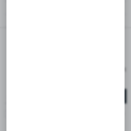
OPINIE
POWIĄZANE PRODUKTY
ZAPISZ SIĘ DO
NEWSLETTERA
ZAPISZ SIĘ I OTRZYMAJ RABAT -15% NA PIERWSZE
ZAKUPY*
*DOTYCZY TYLKO KLIENTÓW INDYWIDUALNYCH
ZAPISZ SIĘ
Wyrażam zgodę na otrzymywanie drogą elektroniczną na
wskazany przeze mnie adres e-mail informacji
dotyczących usług świadczonych przez Administratora.
Zgoda może zostać cofnięta w każdym czasie. *