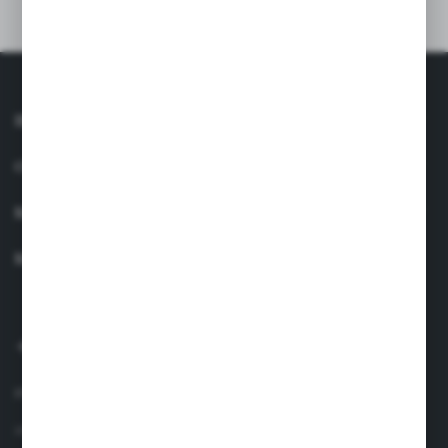
INFORMACJE
OBSŁUGA KLIENTA
MOJE KONTO
MASZ PYTANIE?
+48 660 438 208
pon.-pt. 8.00-17.00
info@suavinex.com.pl