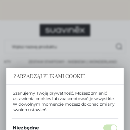
USTAWIENIA REGIONALNE
Lokalizacja
Polska
Język
polski
DUKTY
ZESTAW STARTOWY - NIEBIESKI | WONDERLAND
Waluta
Polski złoty (PLN)
ZARZĄDZAJ PLIKAMI COOKIE
ZAPISZ
Szanujemy Twoją prywatność. Możesz zmienić
ustawienia cookies lub zaakceptować je wszystkie.
W dowolnym momencie możesz dokonać zmiany
swoich ustawień.
Niezbędne