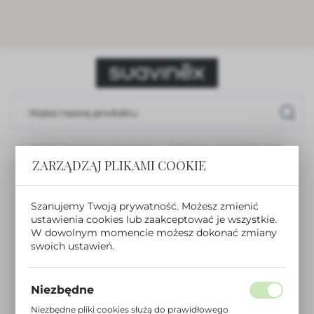
USTAWIENIA REGIONALNE
Lokalizacja
Polska
Język
polski
KLIPS DO SMOCZKA Z TASIEMKĄ – BEŻOWY | WONDERLAND
Waluta
ZARZĄDZAJ PLIKAMI COOKIE
Polski złoty (PLN)
Szanujemy Twoją prywatność. Możesz zmienić
ZAPISZ
ustawienia cookies lub zaakceptować je wszystkie.
W dowolnym momencie możesz dokonać zmiany
swoich ustawień.
Niezbędne
Niezbędne pliki cookies służą do prawidłowego