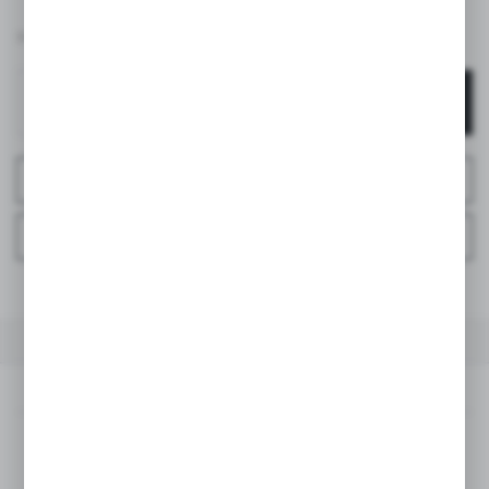
49,95 PLN
BRUTTO:
DODAJ DO KOSZYKA
ZAPYTAJ O PRODUKT
ZAPYTAJ TELEFONICZNIE
DO ULUBIONYCH
OPIS PRODUKTU
DANE TECHNICZNE
OPINIE
OPIS PRODUKTU
Stylowy i praktyczny
klips do smoczka z tasiemką