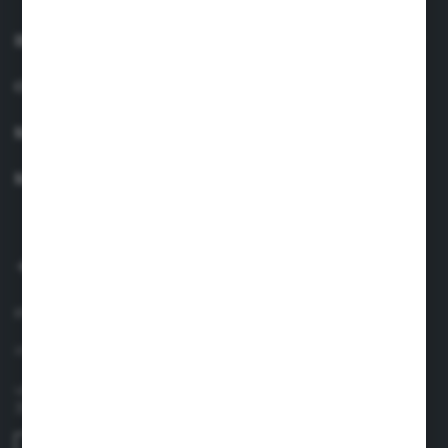
INFORMACJE
OBSŁUGA KLIENTA
MOJE KONTO
MASZ PYTANIE?
+48 660 438 208
pon.-pt. 8.00-17.00
info@suavinex.com.pl
ul. Sobieskiego 1/2,
31-136 Kraków