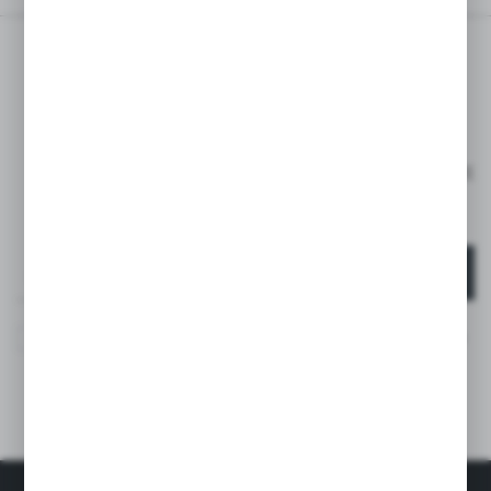
ZAPISZ SIĘ DO
NEWSLETTERA
ZAPISZ SIĘ I OTRZYMAJ RABAT -15% NA PIERWSZE
ZAKUPY*
*DOTYCZY TYLKO KLIENTÓW INDYWIDUALNYCH
ZAPISZ SIĘ
Wyrażam zgodę na otrzymywanie drogą elektroniczną na
wskazany przeze mnie adres e-mail informacji
dotyczących usług świadczonych przez Administratora.
Zgoda może zostać cofnięta w każdym czasie. *