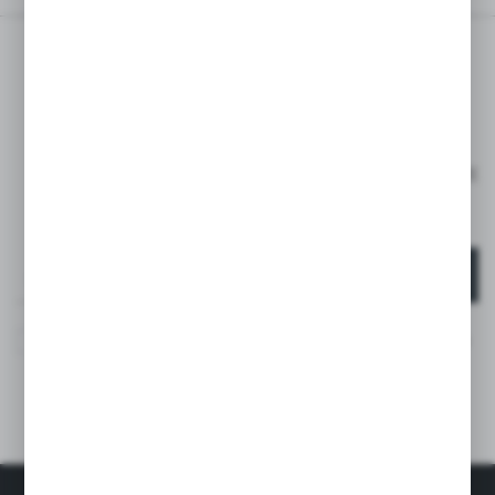
ZAPISZ SIĘ DO
NEWSLETTERA
ZAPISZ SIĘ I OTRZYMAJ RABAT -15% NA PIERWSZE
ZAKUPY*
*DOTYCZY TYLKO KLIENTÓW INDYWIDUALNYCH
ZAPISZ SIĘ
Wyrażam zgodę na otrzymywanie drogą elektroniczną na
wskazany przeze mnie adres e-mail informacji
dotyczących usług świadczonych przez Administratora.
Zgoda może zostać cofnięta w każdym czasie. *