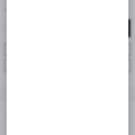
49,95 PLN
BRUTTO:
DODAJ DO KOSZYKA
ZAPYTAJ O PRODUKT
ZAPYTAJ TELEFONICZNIE
DO ULUBIONYCH
OPIS PRODUKTU
DANE TECHNICZNE
OPINIE
OPIS PRODUKTU
Stylowy i praktyczny
klips do smoczka z tasiemką