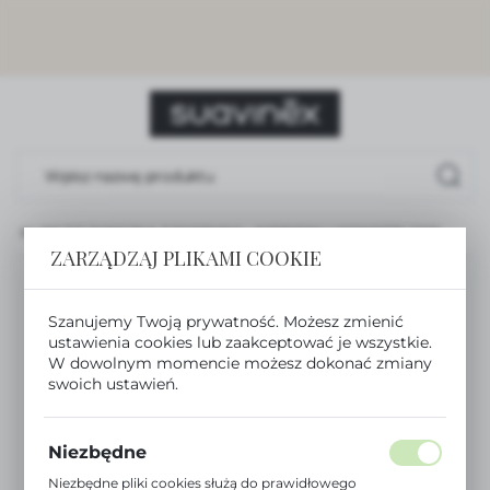
USTAWIENIA REGIONALNE
Lokalizacja
Polska
Język
polski
KLIPS DO SMOCZKA Z TASIEMKĄ – NIEBIESKI | WONDERLAND
Waluta
ZARZĄDZAJ PLIKAMI COOKIE
Polski złoty (PLN)
Szanujemy Twoją prywatność. Możesz zmienić
ZAPISZ
ustawienia cookies lub zaakceptować je wszystkie.
W dowolnym momencie możesz dokonać zmiany
swoich ustawień.
Niezbędne
Niezbędne pliki cookies służą do prawidłowego