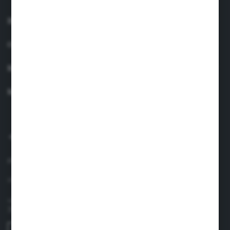
INFORMACJE
OBSŁUGA KLIENTA
MOJE KONTO
MASZ PYTANIE?
+48 660 438 208
pon.-pt. 8.00-17.00
info@suavinex.com.pl
ul. Sobieskiego 1/2,
31-136 Kraków